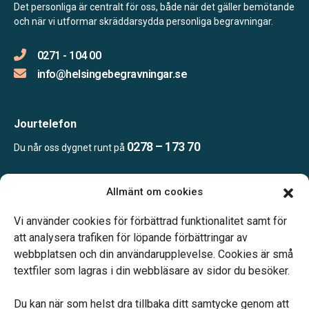
Det personliga är centralt för oss, både när det gäller bemötande
och när vi utformar skräddarsydda personliga begravningar.
0271 - 104 00
info@helsingebegravningar.se
Jourtelefon
0278 – 173 70
Du når oss dygnet runt på
Allmänt om cookies
Öppettider
Kontoret bemannas enligt telefonöverenskommelse
Vi använder cookies för förbättrad funktionalitet samt för
att analysera trafiken för löpande förbättringar av
webbplatsen och din användarupplevelse. Cookies är små
textfiler som lagras i din webbläsare av sidor du besöker.
Du kan när som helst dra tillbaka ditt samtycke genom att