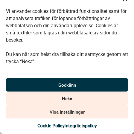
Vi använder cookies för förbättrad funktionalitet samt för
att analysera trafiken för löpande förbättringar av
Välkommen till minnesrummet för
webbplatsen och din användarupplevelse. Cookies är
Margareta Äng
små textfiler som lagras i din webbläsare av sidor du
besöker.
1956
—
2026
Du kan när som helst dra tillbaka ditt samtycke genom att
trycka “Neka”.
Gå till Margaretas minnesrum
Godkänn
Neka
Visa inställningar
Kontakta oss
Cookie Policy
Integritetspolicy