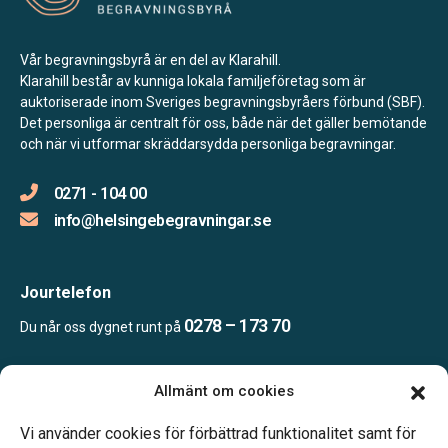
Vår begravningsbyrå är en del av Klarahill.
Klarahill består av kunniga lokala familjeföretag som är
auktoriserade inom Sveriges begravningsbyråers förbund (SBF).
Det personliga är centralt för oss, både när det gäller bemötande
och när vi utformar skräddarsydda personliga begravningar.
0271 - 104 00
info@helsingebegravningar.se
Jourtelefon
0278 – 173 70
Du når oss dygnet runt på
Allmänt om cookies
Öppettider
Kontoret bemannas enligt telefonöverenskommelse
Vi använder cookies för förbättrad funktionalitet samt för