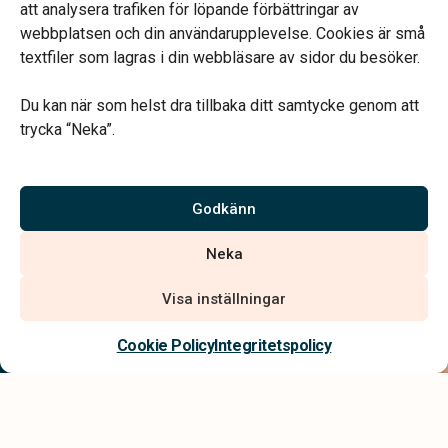
att analysera trafiken för löpande förbättringar av
webbplatsen och din användarupplevelse. Cookies är små
textfiler som lagras i din webbläsare av sidor du besöker.
Du kan när som helst dra tillbaka ditt samtycke genom att
Vårt systerbolag Verahill hjälper dig med familjejuridiken –
trycka “Neka”.
genom hela livet.
Varmt välkommen.
Godkänn
Vi är auktoriserade av Sveriges Begravningsbyråers Förbund och
Neka
har högt ställda krav på utbildning, kvalitet, miljö och arbetsmiljö.
Visa inställningar
Kontakta oss
Cookie Policy
Integritetspolicy
Integritetspolicy
Allmänna villkor
Tillgänglighetsredogörelse