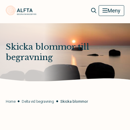
Alfta Begravningsbyrå
Meny
Skicka blommor till
begravning
Home
Delta vid begravning
Skicka blommor