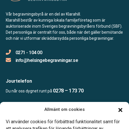
Vår begravningsbyrå är en del av Klarahill.
Klarahill består av kunniga lokala familjeföretag som är
auktoriserade inom Sveriges begravningsbyråers förbund (SBF).
Det personliga är centralt för oss, både när det gäller bemötande
och när vi utformar skräddarsydda personliga begravningar.
0271 - 104 00
info@helsingebegravningar.se
Jourtelefon
0278 – 173 70
Du når oss dygnet runt på
Allmänt om cookies
Öppettider
Kontoret bemannas enligt telefonöverenskommelse
Vi använder cookies för förbättrad funktionalitet samt för
att analysera trafiken för löpande förbättringar av