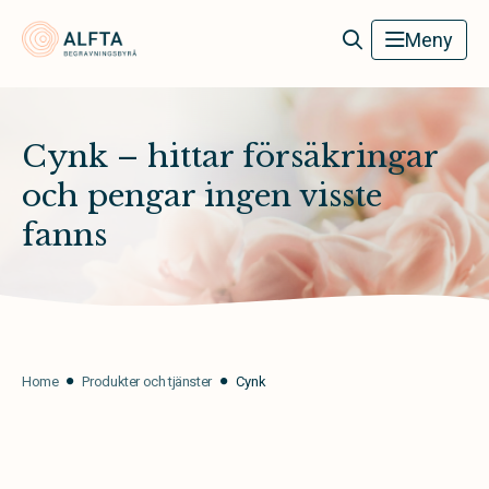
Alfta Begravningsbyrå
Meny
Cynk – hittar försäkringar
och pengar ingen visste
fanns
Home
Produkter och tjänster
Cynk