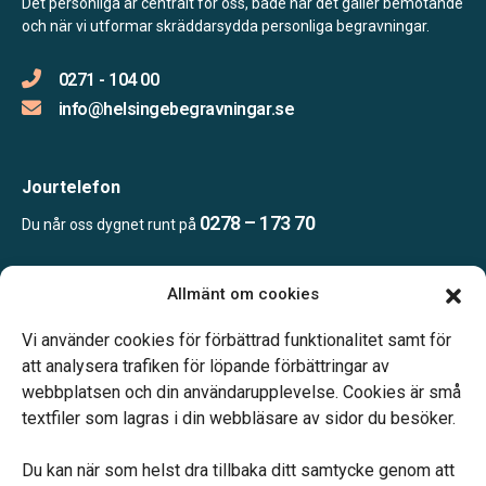
Det personliga är centralt för oss, både när det gäller bemötande
och när vi utformar skräddarsydda personliga begravningar.
0271 - 104 00
info@helsingebegravningar.se
Jourtelefon
0278 – 173 70
Du når oss dygnet runt på
Allmänt om cookies
Öppettider
Kontoret bemannas enligt telefonöverenskommelse
Vi använder cookies för förbättrad funktionalitet samt för
att analysera trafiken för löpande förbättringar av
webbplatsen och din användarupplevelse. Cookies är små
textfiler som lagras i din webbläsare av sidor du besöker.
Du kan när som helst dra tillbaka ditt samtycke genom att