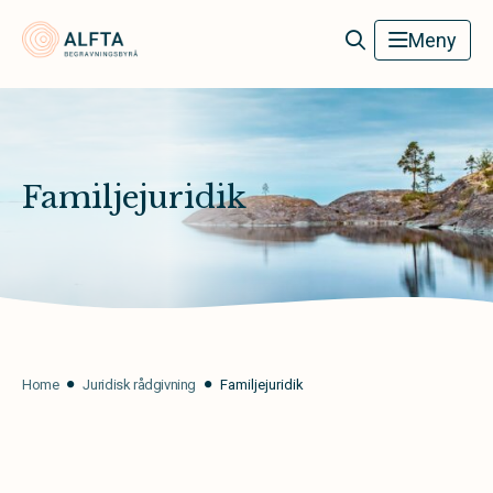
Alfta Begravningsbyrå
Meny
Familjejuridik
Home
Juridisk rådgivning
Familjejuridik