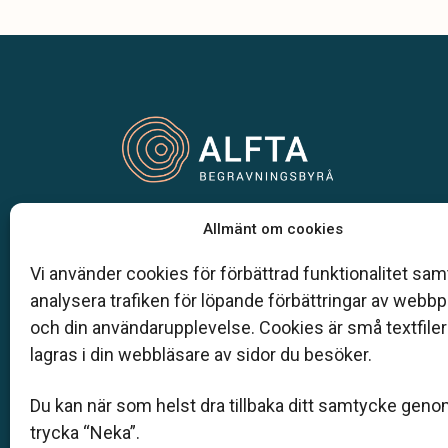
Vår begravningsbyrå är en del av Klarahill.
Allmänt om cookies
Klarahill består av kunniga lokala familjeföretag so
auktoriserade inom Sveriges begravningsbyråers
Vi använder cookies för förbättrad funktionalitet samt
förbund (SBF). Det personliga är centralt för oss, b
analysera trafiken för löpande förbättringar av webb
när det gäller bemötande och när vi utformar
och din användarupplevelse. Cookies är små textfile
skräddarsydda personliga begravningar.
lagras i din webbläsare av sidor du besöker.
0271 - 104 00
Du kan när som helst dra tillbaka ditt samtycke geno
info@helsingebegravningar.se
trycka “Neka”.