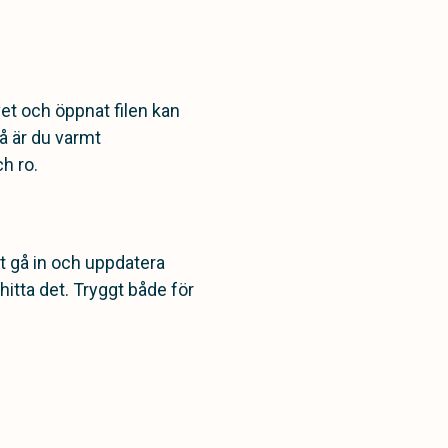
ivet och öppnat filen kan
så är du varmt
h ro.
lst gå in och uppdatera
hitta det. Tryggt både för