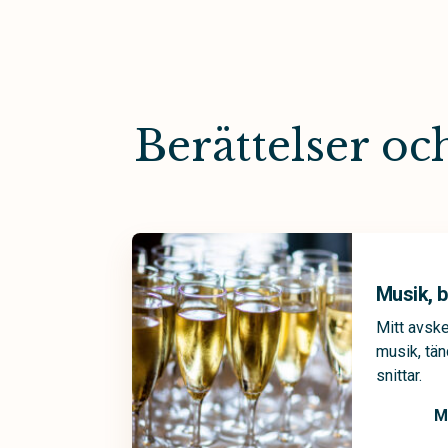
Berättelser o
Musik, b
Mitt avsk
musik, tän
snittar.
M