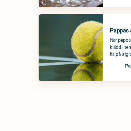
Pappas 
När pappa
klädd i te
ha på sig
Pa