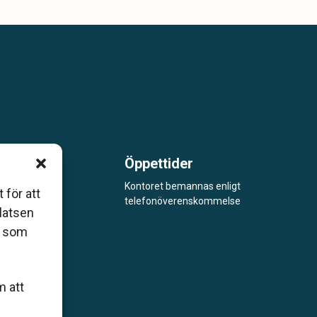
Öppettider
m är
Kontoret bemannas enligt
 för att
telefonöverenskommelse
åde
platsen
r som
m att