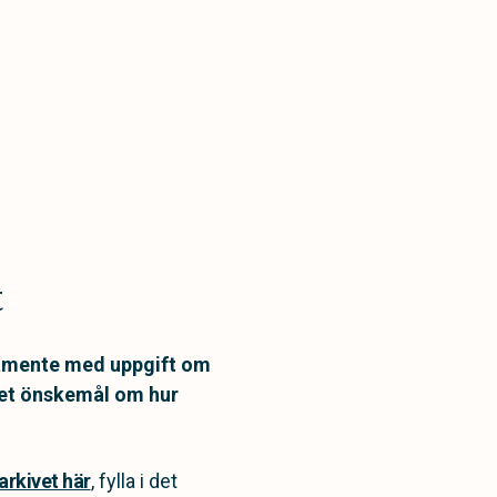
t
stamente med uppgift om
det önskemål om hur
arkivet här
, fylla i det