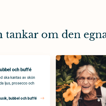
ch tankar om den egn
ubbel och buffé
ed ska kantas av skön
da ljus, prosecco och
usik, bubbel och buffé