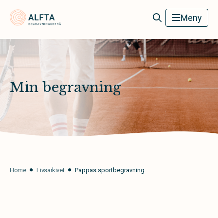
Alfta Begravningsbyrå
Meny
Min begravning
Home
Livsarkivet
Pappas sportbegravning