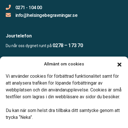
0271 - 104 00
info@helsingebegravningar.se
Jourtelefon
0278 – 173 70
Du når oss dygnet runt på
Allmänt om cookies
Öppettider
Kontoret bemannas enligt telefonöverenskommelse
Vi använder cookies för förbättrad funktionalitet samt för
att analysera trafiken för löpande förbättringar av
webbplatsen och din användarupplevelse. Cookies är små
textfiler som lagras i din webbläsare av sidor du besöker.
Du kan när som helst dra tillbaka ditt samtycke genom att
Vårt systerbolag Verahill hjälper dig med familjejuridiken –
trycka “Neka”.
genom hela livet.
Varmt välkommen.