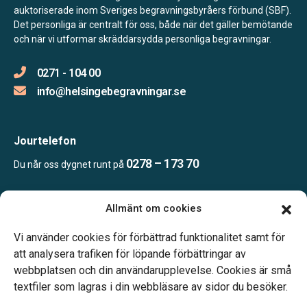
auktoriserade inom Sveriges begravningsbyråers förbund (SBF).
Det personliga är centralt för oss, både när det gäller bemötande
och när vi utformar skräddarsydda personliga begravningar.
0271 - 104 00
info@helsingebegravningar.se
Jourtelefon
0278 – 173 70
Du når oss dygnet runt på
Allmänt om cookies
Öppettider
Kontoret bemannas enligt telefonöverenskommelse
Vi använder cookies för förbättrad funktionalitet samt för
att analysera trafiken för löpande förbättringar av
webbplatsen och din användarupplevelse. Cookies är små
textfiler som lagras i din webbläsare av sidor du besöker.