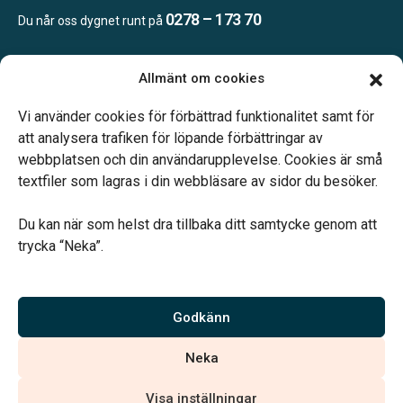
0278 – 173 70
Du når oss dygnet runt på
Allmänt om cookies
Öppettider
Kontoret bemannas enligt telefonöverenskommelse
Vi använder cookies för förbättrad funktionalitet samt för
att analysera trafiken för löpande förbättringar av
webbplatsen och din användarupplevelse. Cookies är små
textfiler som lagras i din webbläsare av sidor du besöker.
Du kan när som helst dra tillbaka ditt samtycke genom att
Vårt systerbolag Verahill hjälper dig med familjejuridiken –
trycka “Neka”.
genom hela livet.
Varmt välkommen.
Godkänn
Vi är auktoriserade av Sveriges Begravningsbyråers Förbund och
Neka
har högt ställda krav på utbildning, kvalitet, miljö och arbetsmiljö.
Visa inställningar