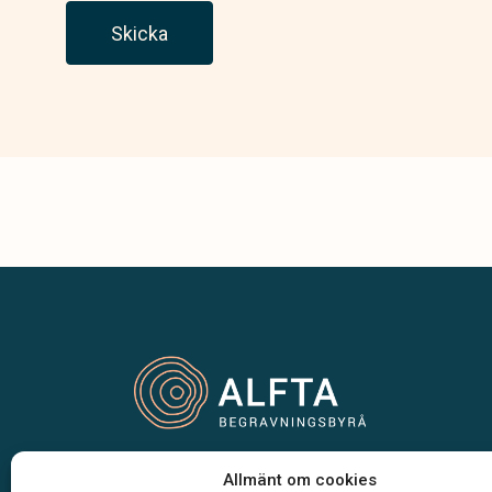
Skicka
Vår begravningsbyrå är en del av Klarahill.
Allmänt om cookies