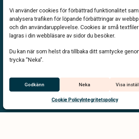
Klarahill består av kunniga lokala familjeföretag so
auktoriserade inom Sveriges begravningsbyråers
Vi använder cookies för förbättrad funktionalitet samt
förbund (SBF). Det personliga är centralt för oss, b
analysera trafiken för löpande förbättringar av webb
när det gäller bemötande och när vi utformar
och din användarupplevelse. Cookies är små textfile
skräddarsydda personliga begravningar.
lagras i din webbläsare av sidor du besöker.
0271 - 104 00
Du kan när som helst dra tillbaka ditt samtycke geno
info@helsingebegravningar.se
trycka “Neka”.
Jourtelefon
Godkänn
Neka
Visa instä
0278 – 173 70
Du når oss dygnet runt på
Cookie Policy
Integritetspolicy
Integritets