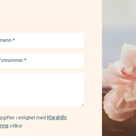
namn
ed)
onnummer
ed)
Klarahills
pgifter i enlighet med
änna
villkor