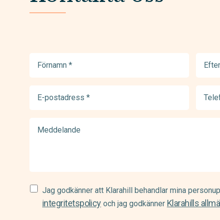
Förnamn
Efter
(Required)
(Requir
E-
Telef
postadress
(Requir
(Required)
Meddelande
Samtycke
Jag godkänner att Klarahill behandlar mina personup
(Required)
integritetspolicy
Klarahills allm
och jag godkänner