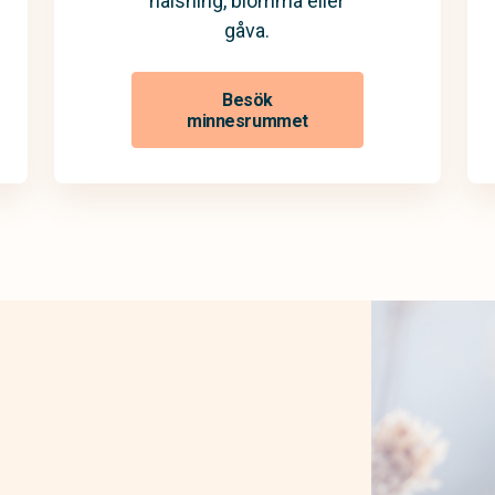
hälsning, blomma eller
gåva.
Besök
minnesrummet