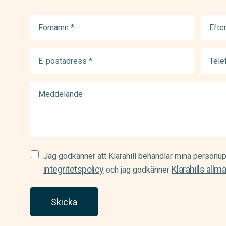
Förnamn
Efter
(Required)
(Requir
E-
Telef
postadress
(Requir
(Required)
Meddelande
Samtycke
Jag godkänner att Klarahill behandlar mina personup
(Required)
integritetspolicy
Klarahills allm
och jag godkänner
Skicka