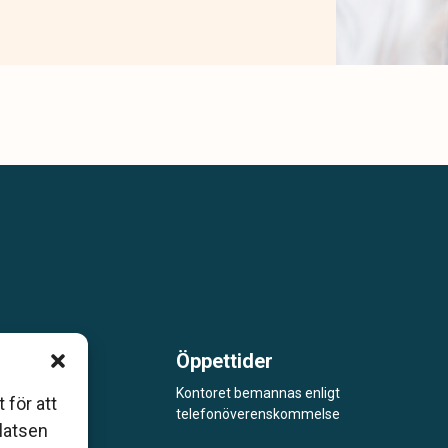
Öppettider
m är
Kontoret bemannas enligt
 för att
telefonöverenskommelse
åde
platsen