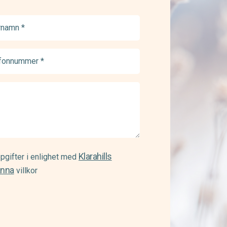
namn
ed)
onnummer
ed)
Klarahills
pgifter i enlighet med
änna
villkor