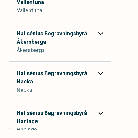
Vallentuna
Vallentuna
Biblioteksgången 2,
183 70 Täby
Hallsénius Begravningsbyrå
Åkersberga
Åkersberga
Centrumpassagen 8,
186 31 Vallentuna
Hallsénius Begravningsbyrå
Nacka
Nacka
Storängstorget 15,
184 30 Åkersberga
Hallsénius Begravningsbyrå
Haninge
Haninge
Sicklastråket 3,