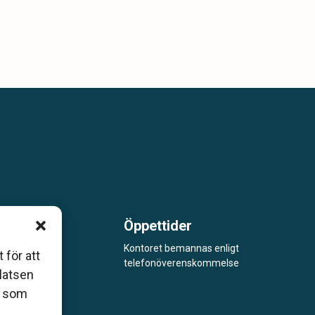
Öppettider
m är
Kontoret bemannas enligt
 för att
telefonöverenskommelse
åde
platsen
r som