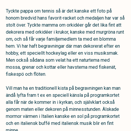
Tyckte pappa om tennis så är det kanske ett foto på
honom bredvid hans favorit-racket och medaljen har var så
stolt över. Tyckte mamma om orkidéer går det lika fint att
dekorera med orkidéer i krukor, kanske med murgröna runt
om, och så får varje familjemedlem ta med en blomma
hem. Vi har haft begravningar där man dekorerat efter en
hobby, ett speciellt hockeylag eller en viss musiksmak.
Men också sådana som velat ha ett naturtema med
mossa, grenar och kottar eller havstema med fiskenät,
fiskespö och flöten.
Vill man ha en traditionell kista på begravningen kan man
ändå lyfta fram t ex en speciell känsla på programkortet
alla får när de kommer in i kyrkan, och självklart också
genom maten eller dekoren på minnesstunden. Älskade
mormor värmen i Italien kanske en sol på programkortet
och en italiensk buffé med italiensk musik blir en fint
minne.