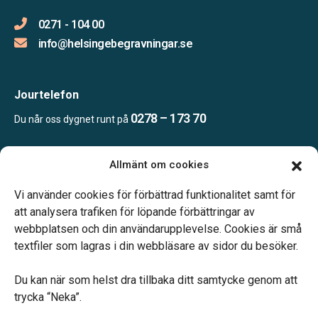
0271 - 104 00
info@helsingebegravningar.se
Jourtelefon
0278 – 173 70
Du når oss dygnet runt på
Allmänt om cookies
Öppettider
Kontoret bemannas enligt telefonöverenskommelse
Vi använder cookies för förbättrad funktionalitet samt för
att analysera trafiken för löpande förbättringar av
webbplatsen och din användarupplevelse. Cookies är små
textfiler som lagras i din webbläsare av sidor du besöker.
Du kan när som helst dra tillbaka ditt samtycke genom att
Vårt systerbolag Verahill hjälper dig med familjejuridiken –
trycka “Neka”.
genom hela livet.