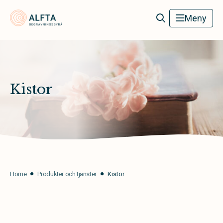
Alfta Begravningsbyrå
Meny
Kistor
Home
Produkter och tjänster
Kistor