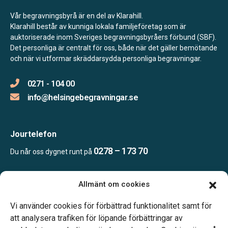
Vår begravningsbyrå är en del av Klarahill.
Klarahill består av kunniga lokala familjeföretag som är
auktoriserade inom Sveriges begravningsbyråers förbund (SBF).
Det personliga är centralt för oss, både när det gäller bemötande
och när vi utformar skräddarsydda personliga begravningar.
0271 - 104 00
info@helsingebegravningar.se
Jourtelefon
0278 – 173 70
Du når oss dygnet runt på
Allmänt om cookies
Öppettider
Kontoret bemannas enligt telefonöverenskommelse
Vi använder cookies för förbättrad funktionalitet samt för
att analysera trafiken för löpande förbättringar av