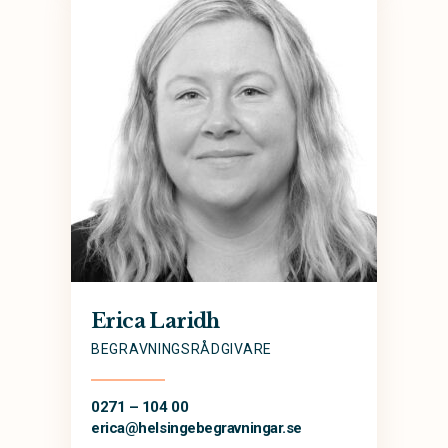
Erica Laridh
BEGRAVNINGSRÅDGIVARE
0271 – 104 00
erica@
helsingebegravningar.se